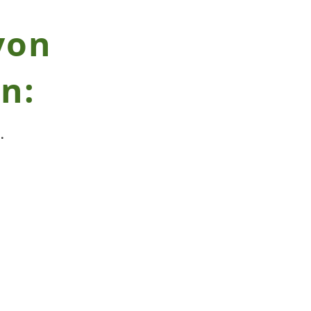
von
n:
.